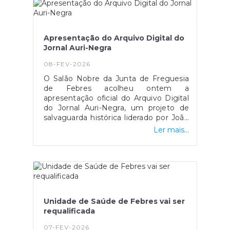
Apresentação do Arquivo Digital do
Jornal Auri-Negra
08-FEV-2026
O Salão Nobre da Junta de Freguesia
de Febres acolheu ontem a
apresentação oficial do Arquivo Digital
do Jornal Auri-Negra, um projeto de
salvaguarda histórica liderado por João
Diogo Ramos. A iniciativa visa
Ler mais...
preservar o espólio de um dos títulos
mais emblemáticos da imprensa
regional e da Rádio Auri-Negra, que
marcou a identidade da região da
Gândara nas últimas décadas.A
cerimónia contou com a presença de
figuras-chave da comunidade e da
Unidade de Saúde de Febres vai ser
gestão local, incluindo Carlos Lote
requalificada
(Presidente da Junta de Freguesia de
Febres), Catarina Façanha (Presidente
07-FEV-2026