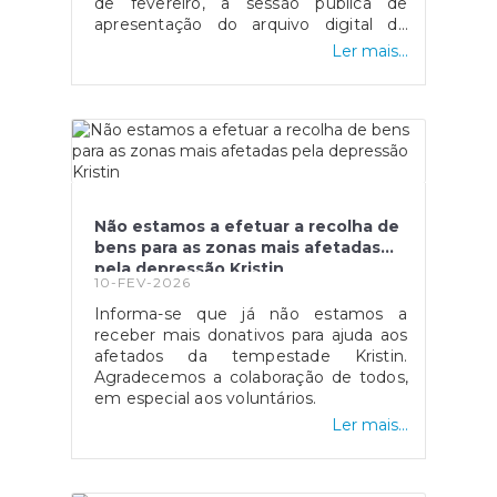
de fevereiro, a sessão pública de
comunidades necessitadas que
apresentação do arquivo digital do
demonstraram uma tremenda gratidão
jornal Auri-Negra, um projeto de
pela ajuda oferecida.Damos assim por
Ler mais...
preservação da memória coletiva
terminada esta ação de voluntariado,
regional que fica agora ao serviço da
porque hoje foi por eles, amanhã
população.Recorde-se que o jornal foi
poderá ser por nós.
publicado entre 1986 e 2001 pela Auri-
Negra - Cooperativa de Informação e
Cultura C.R.L., tendo passado
posteriormente para a Gira Sol –
Associação de Desenvolvimento de
Não estamos a efetuar a recolha de
Febres, que assegurou a sua edição
bens para as zonas mais afetadas
entre 2002 e 2019.Mais informação em
pela depressão Kristin
https://www.cm-
10-FEV-2026
cantanhede.pt/.../arquivo-digital-do...
Informa-se que já não estamos a
receber mais donativos para ajuda aos
afetados da tempestade Kristin.
Agradecemos a colaboração de todos,
em especial aos voluntários.
Ler mais...