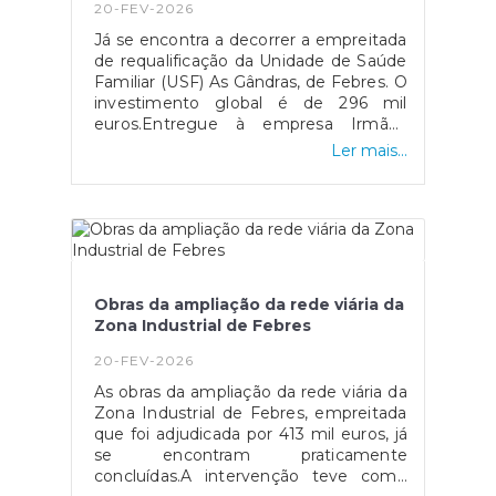
20-FEV-2026
Já se encontra a decorrer a empreitada
de requalificação da Unidade de Saúde
Familiar (USF) As Gândras, de Febres. O
investimento global é de 296 mil
euros.Entregue à empresa Irmãos
Lopes & Cardoso, Lda., a obra tem um
Ler mais...
prazo de execução de seis meses, e
integra um conjunto alargado de
intervenções em unidades de saúde,
na sequência da assunção de novas
competências por parte do Município
na área da Saúde.O objetivo geral da
intervenção consiste na ampliação da
Obras da ampliação da rede viária da
USF, utilizando para o efeito parte da
Zona Industrial de Febres
área já edificada e atualmente em uso
pela freguesia, sendo mantidas todas
20-FEV-2026
as caraterísticas do edifício relativas a
As obras da ampliação da rede viária da
área de construção e área de
Zona Industrial de Febres, empreitada
implantação. Para além da intervenção
que foi adjudicada por 413 mil euros, já
necessária à adaptação do referido
se encontram praticamente
espaço, será ainda renovada a
concluídas.A intervenção teve como
cobertura, que apresenta diversas