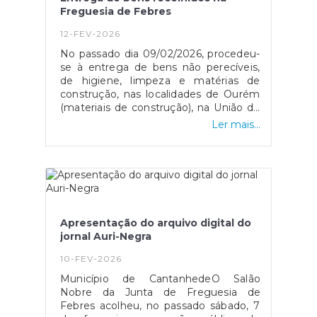
Freguesia de Febres
12-FEV-2026
No passado dia 09/02/2026, procedeu-
se à entrega de bens não perecíveis,
de higiene, limpeza e matérias de
construção, nas localidades de Ourém
(materiais de construção), na União de
Freguesia de Pousos e, na Freguesia
Ler mais...
de Monte Redondo (bens não
perecíveis e os restantes), recolhidos
pela Freguesia de Febres, entidades
empresariais e, pela comunidade.Foi
através da solidariedade dos
febreenses, que foi possível adquirir
bens não perecíveis e no peditório
Apresentação do arquivo digital do
realizado em lugares da Freguesia por
jornal Auri-Negra
pessoas da comunidade, angariar um
valor de 3.131,00€ revertidos na
10-FEV-2026
aquisição de bens
Município de CantanhedeO Salão
alimentares/produtos de higiene/
Nobre da Junta de Freguesia de
limpeza, para entrega nestes
Febres acolheu, no passado sábado, 7
locais.Todos os bens foram entregues a