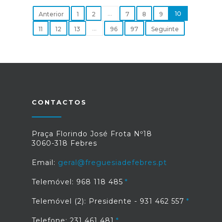
...
10
Anterior
1
2
7
8
9
...
11
12
13
96
97
Seguinte
CONTACTOS
Praça Florindo José Frota Nº18
3060-318 Febres
Email:
geral@freguesiadefebres.pt
Telemóvel: 968 118 485
Telemóvel (2): Presidente - 931 462 557
Telefone: 231 461 481