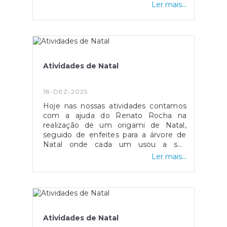
Novo repleto de boas surpresas,
Ler mais...
realizações, saúde e muita paz!
Atividades de Natal
18-DEZ-2025
Hoje nas nossas atividades contamos
com a ajuda do Renato Rocha na
realização de um origami de Natal,
seguido de enfeites para a árvore de
Natal onde cada um usou a sua
criatividade e imaginação para a
Ler mais...
elaboração.
Atividades de Natal