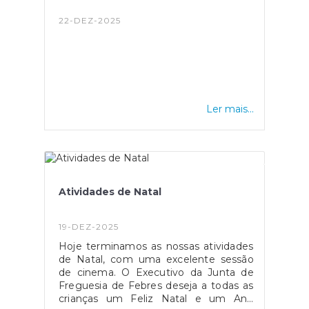
distinção, que homenageia a figura
histórica do Conselheiro Costa Soares,
22-DEZ-2025
não só premeia o desempenho
académico, mas também incentiva os
jovens a prosseguirem os seus
estudos, reforçando o valor da
educação na comunidade.
Ler mais...
Atividades de Natal
19-DEZ-2025
Hoje terminamos as nossas atividades
de Natal, com uma excelente sessão
de cinema. O Executivo da Junta de
Freguesia de Febres deseja a todas as
crianças um Feliz Natal e um Ano