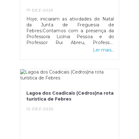
17-DEZ-2025
Hoje, iniciaram as atividades de Natal
da Junta de Freguesia de
Febres.Contamos com a presença da
Professora Licínia Pessoa e do
Professor Rui Abreu, Professor
Bibliotecário do Agrupamento de
Ler mais...
Marquês Marialva com a apresentação
do conto de Natal "Como é que o Pai
Natal desce pela Chaminé?"
Lagoa dos Coadicais (Cedros)na rota
turística de Febres
12-DEZ-2025