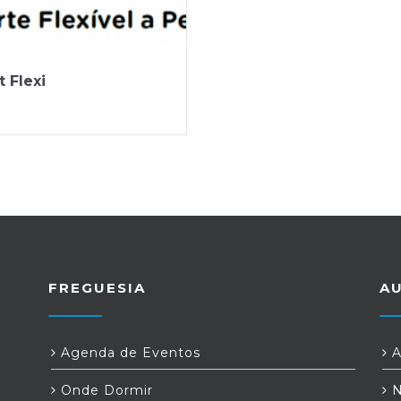
t Flexi
FREGUESIA
A
Agenda de Eventos
A
Onde Dormir
N