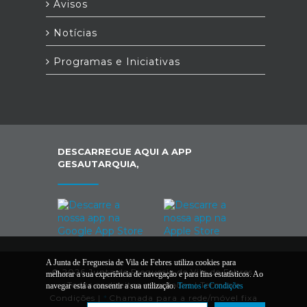
Avisos
Notícias
Programas e Iniciativas
DESCARREGUE AQUI A APP
GESAUTARQUIA,
A Junta de Freguesia de Vila de Febres utiliza cookies para
© 2026 Junta de Freguesia de Vila de Febres.
melhorar a sua experiência de navegação e para fins estatísticos. Ao
Todos os direitos reservados |
Termos e
navegar está a consentir a sua utilização.
Termos e Condições
Condições
|
*
Chamada para a rede/móvel fixa