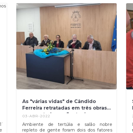
o;
s
 e
os
,
o
l
a
o
o
As "várias vidas" de Cândido
Ferreira retratadas em três obras
apresentadas na Junta de
03-ABR-2022
Freguesia
1159691458/user/100001248870159/"
Ambiente de tertúlia e salão nobre
e
repleto de gente foram dois dos fatores