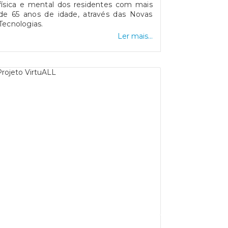
africana que defende que cada um só
física e mental dos residentes com mais
pode tornar-se pessoa com os outros –
de 65 anos de idade, através das Novas
“Eu sou porque tu és”).
Tecnologias.
Ler mais...