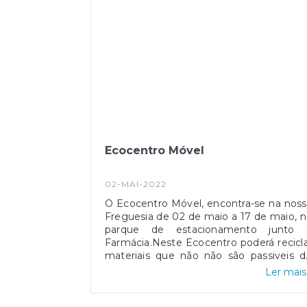
Ecocentro Móvel
02-MAI-2022
O Ecocentro Móvel, encontra-se na nos
Freguesia de 02 de maio a 17 de maio, 
parque de estacionamento junto 
Farmácia.Neste Ecocentro poderá recicl
materiais que não não são passiveis d
serem colocados nos ecopontos
Ler mais.
nomeadamente: embalagens de tintas 
vernizes; têxteis; brinquedos; produtos 