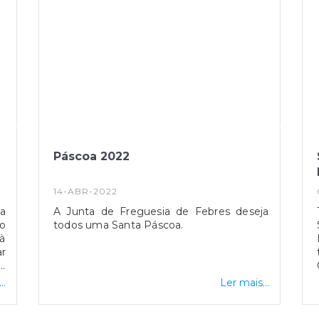
Páscoa 2022
14-ABR-2022
sa
A Junta de Freguesia de Febres deseja
no
todos uma Santa Páscoa.
à
ar
e
,
..
Ler mais...
e
de