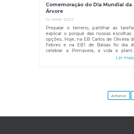
Comemoração do Dia Mundial da
Árvore
22-MAR-2022
Preparar o terreno, partilhar as tarefas
explicar o porquê das nossas escolhas
opções...Hoje, na EB Carlos de Oliveira 
Febres e na EB1 de Balsas foi dia d
celebrar a Primavera, a vida e planta
árvores de fruto...Plantar, cuidar para ma
Ler mais.
tarde colher... Educar para 
sustentabilidade ambiental e alimentar...
Anterior