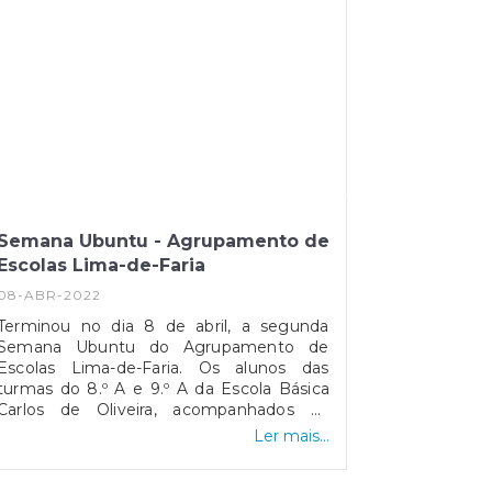
Semana Ubuntu - Agrupamento de
Escolas Lima-de-Faria
08-ABR-2022
Terminou no dia 8 de abril, a segunda
Semana Ubuntu do Agrupamento de
Escolas Lima-de-Faria. Os alunos das
turmas do 8.º A e 9.º A da Escola Básica
Carlos de Oliveira, acompanhados da
equipa de educadores Ubuntu do
Ler mais...
agrupamento, puderam experienciar,
durante os cinco dias da semana, num