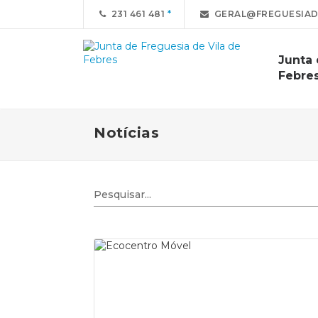
231 461 481
GERAL@FREGUESIAD
Junta 
Febre
Notícias