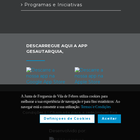
Programas e Iniciativas
DESCARREGUE AQUI A APP
GESAUTARQUIA,
A Junta de Freguesia de Vila de Febres utiliza cookies para
© 2026 Junta de Freguesia de Vila de Febres.
melhorar a sua experiência de navegação e para fins estatísticos. Ao
Todos os direitos reservados |
Termos e
navegar está a consentir a sua utilização.
Termos e Condições
Condições
|
*
Chamada para a rede/móvel fixa
nacional
Definiçoes de Cookies
Aceitar
Desenvolvido por: