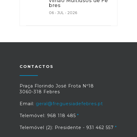
vilhão Multiusos de Fe
bres
06 - JUL - 2026
CONTACTOS
Praça Florindo José Frota Nº18
3060-318 Febres
Email:
geral@freguesiadefebres.pt
Telemóvel: 968 118 485
Telemóvel (2): Presidente - 931 462 557