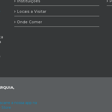
Instituições
P
Locais a Visitar
Onde Comer
ta
a
s
RQUIA,