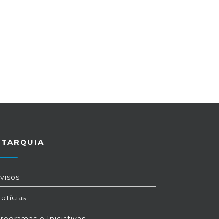
UTARQUIA
visos
otícias
rogramas e Iniciativas