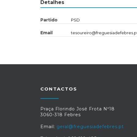
Detalhes
Partido
PSD
Email
tesoureiro@freguesiadefebres.p
CONTACTOS
Praça Florindo José Frota Nº18
3060-318 Febres
Email:
geral@freguesiadefebres.pt