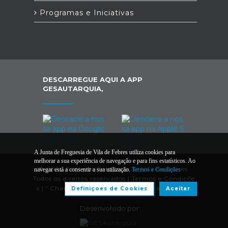
Programas e Iniciativas
DESCARREGUE AQUI A APP
GESAUTARQUIA,
A Junta de Freguesia de Vila de Febres utiliza cookies para
melhorar a sua experiência de navegação e para fins estatísticos. Ao
© 2026 Junta de Freguesia de Vila de Febres.
navegar está a consentir a sua utilização.
Termos e Condições
Todos os direitos reservados |
Termos e Condiçõe
s
|
*
Chamada para a rede/móvel fixa nacional
Definiçoes de Cookies
Aceitar
Desenvolvido por: