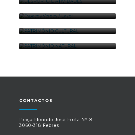
8 foto(s)
DESPORTO E ATIVIDADES
01-01-2017
1 foto(s)
ESPAÇOS VERDES / LAZER
01-01-2017
8 foto(s)
PATRIMÓNIO CULTURAL
01-01-2017
19 foto(s)
PATRIMÓNIO NATURAL
01-01-2017
9 foto(s)
CONTACTOS
Praça Florindo José Frota Nº18
3060-318 Febres