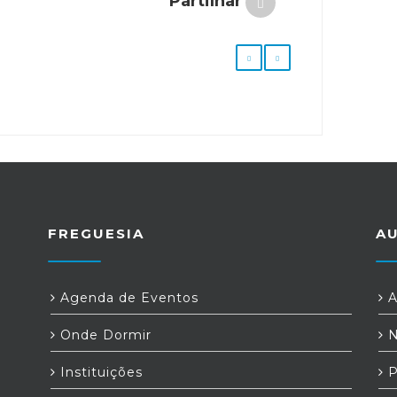
Partilhar
FREGUESIA
A
Agenda de Eventos
A
Onde Dormir
N
Instituições
P