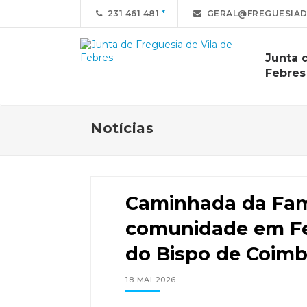
231 461 481
GERAL@FREGUESIAD
Junta 
Febres
Notícias
Caminhada da Famí
comunidade em F
do Bispo de Coimb
18-MAI-2026