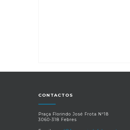
CONTACTOS
Praça Florindo José Frota Nº18
3060-318 Febres