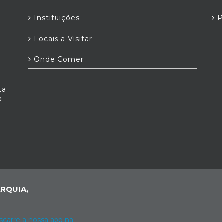
Instituições
P
Locais a Visitar
Onde Comer
ta
a
s
RQUIA,