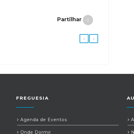
Partilhar
FREGUESIA
A
Agenda de Eventos
A
Onde Dormir
N