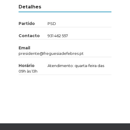
Detalhes
Partido
PSD
Contacto
931 462 557
Email
presidente@freguesiadefebres.pt
Horário
Atendimento: quarta-feira das
09h às 13h